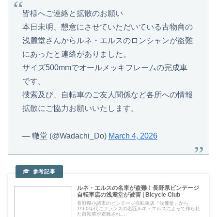
皆様へご連絡と拡散のお願い
本日未明、懇意にさせていただいている古物商の
浅麓堂さんからルネ・エルスのロンシャンが盗難
にあったと連絡がありました。
サイズ500mmでオールメッキフレームの完成車
です。
捜索及び、自転車のご友人関係など各所への情報
拡散にご協力お願いいたします。
— 轍堂 (@Wadachi_Do)
March 4, 2026
ルネ・エルスの名車が盗難！長野県ビンテージ
自転車店の浅麓堂が被害 | Bicycle Club
長野県小諸市のビンテージ自転車店「浅麓堂」から、
1960年代にフランスの名匠ルネ・エルスによって作られ
た自転車が盗難され...