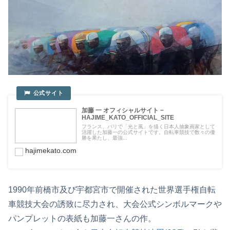
加藤 一 オフィシャルサイト −
HAJIME_KATO_OFFICIAL_SITE
フランス、パリで「光と風」を描く日本人抽象画家として
活躍した加藤一の公式サイトです。自転車競技で数々の優
勝を果たし、最強...
hajimekato.com
1990年前橋市及び宇都宮市で開催された世界選手権自転
車競技大会の誘致に尽力され、大会公式シンボルマークや
パンプレットの表紙も加藤一さんの作。