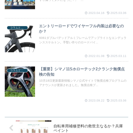
2023.04.16
2025.03.06
エントリーロードでワイヤーフル内装は必要なの
コラムと関連ニュース
か？
6061ダブルバデッドアルミフレームでアップライトなエンデュラ
ンススケルトン。手堅い作りのロードバイ...
2022.01.08
2025.03.11
【重要】シマノ11Sホローテック2クランク無償点
コラムと関連ニュース
検の告知
10月18日更新最新情報シマノ公式サイトで無償点検プログラムの
アナウンスが更新されました。無償点検プ...
2023.09.22
2025.03.06
自転車用補修塗料の救世主なるか？兵庫
ペイント