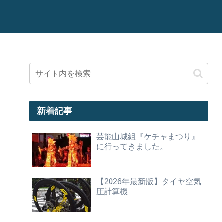
新着記事
芸能山城組『ケチャまつり』
に行ってきました。
【2026年最新版】タイヤ空気
圧計算機