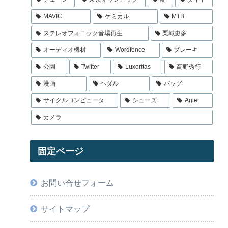
MAVIC
ケミカル
MTB
ステレオフォニック音場再生
栗城史多
オーディオ機材
Wordfence
ブレーキ
公園
Twitter
Luxeritas
高野秀行
漫画
ペダル
バッグ
サイクルコンピュータ
シューズ
Aglet
カメラ
固定ページ
お問い合せフォーム
サイトマップ