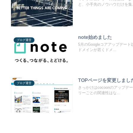
と、小手先のノウハウだけを集..
note始めました
ブログ運営
5月のGoogleコアアップデ
ドメインが若くドメ...
TOPページを変更しま
ブログ運営
きっかけはcocoonのアップ
リーごとの関連性はな...