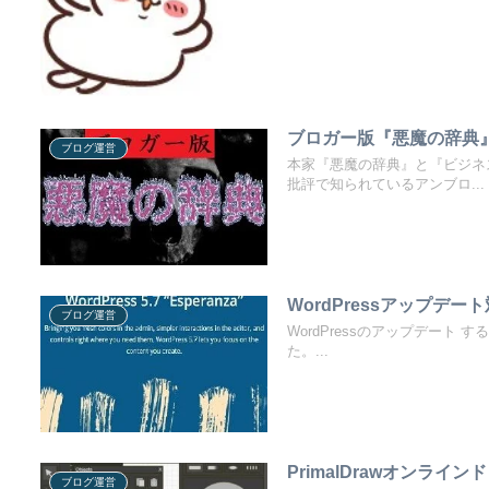
ブロガー版『悪魔の辞典
ブログ運営
本家『悪魔の辞典』と『ビジネ
批評で知られているアンブロ...
WordPressアップデー
ブログ運営
WordPressのアップデート す
た。...
PrimalDrawオンライ
ブログ運営