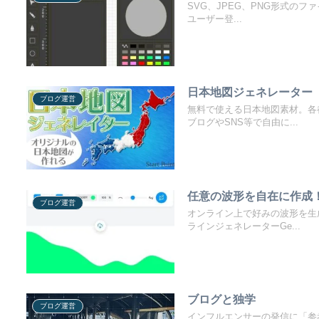
SVG、JPEG、PNG形式のフ
ユーザー登...
日本地図ジェネレーター
ブログ運営
無料で使える日本地図素材。各
ブログやSNS等で自由に...
任意の波形を自在に作成！Ge
ブログ運営
オンライン上で好みの波形を生
ラインジェネレーターGe...
ブログと独学
ブログ運営
インフルエンサーの発信に「参