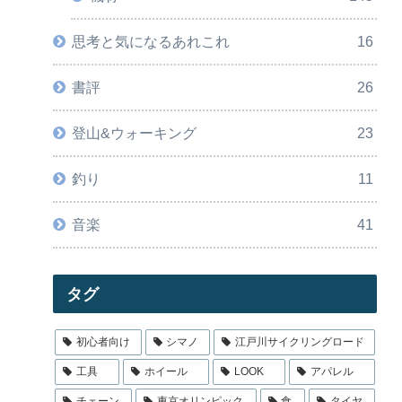
思考と気になるあれこれ
16
書評
26
登山&ウォーキング
23
釣り
11
音楽
41
タグ
初心者向け
シマノ
江戸川サイクリングロード
工具
ホイール
LOOK
アパレル
チェーン
東京オリンピック
食
タイヤ