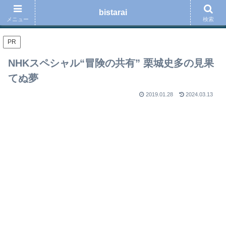
ロードバイク、スポーツ、音楽、読書、ブログ運用の事などを綴る趣味のブロ
bistarai
グ
メニュー
検索
PR
NHKスペシャル“冒険の共有” 栗城史多の見果
てぬ夢
2019.01.28
2024.03.13