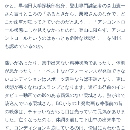
かと。早稲田大学探検部出身、登山専門誌記者の森山憲一
さん言うところの「あるときから、栗城さんのなかで、ど
こか歯車が狂ってきていたのだと思う。」「アンコントロ
ール状態にしか見えなかったのだ。登山に限らず、アンコ
ントロールというのはもっとも危険な状態だ。」をNHK
も認めているのか。
迷いがあったり、集中出来ない精神状態であったり、体調
が悪かったり・・・ベストなパフォーマンスが発揮できな
いコンディションはスポーツ選手ならば不調となり、更に
状態が悪くなればスランプとなります。遠征出発前のイン
タビュー動画での影のある覇気のない栗城さん。熱が出で
咳込んでいる栗城さん。BCからの出発動画も凍傷前の昔
の映像は、チャラいながらも目は光っていて元気がありま
した。亡くなったのも、体調を崩して下山中の出来事で
す。コンディションを崩しているのは、傍目にもわかるこ