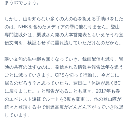
まうのでしょう。
しかし、山を知らない多くの人の心を捉える手助けをした
のは、NHKを含めたメディアの罪に他なりません。登山
専門誌以外は、栗城さん発の大本営発表ともいえそうな宣
伝文句を、検証もせずに垂れ流していただけなのだから。
謳い文句の生中継も無くなっていき、録画配信も減り、冒
険の共有のはずなのに、発信される情報や報告は年を追う
ごとに減っていきます。GPSを切って行動し、今どこに
居るのだろう？と思っていたら、翌日に「体調が悪くBC
に戻りました。」と報告があることも度々。2017年も春
のエベレスト遠征でルートを3度も変更し、他の登山隊が
続々と登頂する中で到達高度がどんどん下がっていき敗退
しています。