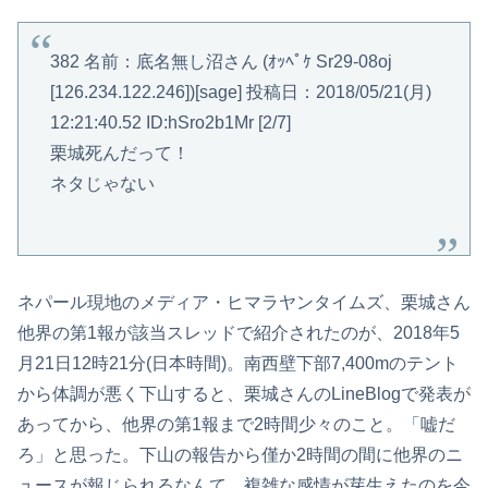
382 名前：底名無し沼さん (ｵｯﾍﾟｹ Sr29-08oj
[126.234.122.246])[sage] 投稿日：2018/05/21(月)
12:21:40.52 ID:hSro2b1Mr [2/7]
栗城死んだって！
ネタじゃない
ネパール現地のメディア・ヒマラヤンタイムズ、栗城さん
他界の第1報が該当スレッドで紹介されたのが、2018年5
月21日12時21分(日本時間)。南西壁下部7,400mのテント
から体調が悪く下山すると、栗城さんのLineBlogで発表が
あってから、他界の第1報まで2時間少々のこと。「嘘だ
ろ」と思った。下山の報告から僅か2時間の間に他界のニ
ュースが報じられるなんて。複雑な感情が芽生えたのを今