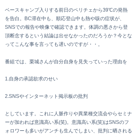
ベースキャンプ入りする前日のペリチェから39℃の発熱
を告白。BC滞在中も、順応登山中も熱や咳の症状が、
SNSでの報告や映像で確認できます。体調の悪さから登
頂断念するという結論は出せなかったのだろうか？今とな
ってこんな事を言っても遅いのですが・・。
番組では、栗城さんが自分自身を見失っていった理由を
1.自身の承認欲求のせい
2.SNSやインターネット掲示板の批判
としています。これに人脈作りや異業種交流会やらセミナ
ーが加われば意識高い系(笑)。意識高い系(笑)はSNSのフ
ォロワーも多いがアンチも生んでしまい、批判に晒される