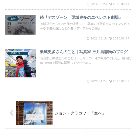
2019.03.24
2025.04.11
続『デスゾーン 栗城史多のエベレスト劇場』
書評
初版発売から約2か月が経過して、著者の河野啓さんのインタビュ
ーや本書の感想などが各メディアから公開さ...
2021.01.18
2025.03.24
栗城史多さんのこと｜写真家 三井昌志氏のブログ
登山&ウォーキング
写真家三井昌志氏のことは、山写氏の一連の疑惑で知った。山写氏
はTwitterで活発に活動していたため...
2020.04.24
2025.05.07
ジョン・クラカワー「空へ」