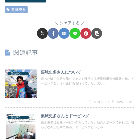
栗城史多
シェアする
関連記事
栗城史多さんについて
登山&ウォーキング
盛った嘘で自分を飾りファンを獲得する虚業師単独無酸素も嘘。ド
ーピングという不正行為も行っていた。大し...
2019.02.01
2025.03.19
栗城史多さんとドーピング
登山&ウォーキング
栗木史多は血液ドーピングをしていた。他のスポーツであれば、明
らかな不正行為である。ドーピングという不...