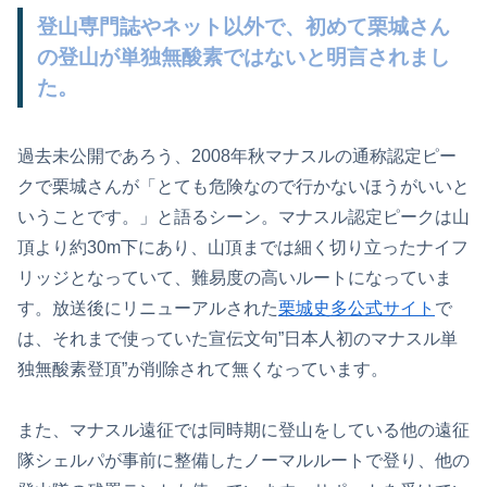
登山専門誌やネット以外で、初めて栗城さん
の登山が単独無酸素ではないと明言されまし
た。
過去未公開であろう、2008年秋マナスルの通称認定ピー
クで栗城さんが「とても危険なので行かないほうがいいと
いうことです。」と語るシーン。マナスル認定ピークは山
頂より約30m下にあり、山頂までは細く切り立ったナイフ
リッジとなっていて、難易度の高いルートになっていま
す。放送後にリニューアルされた
栗城史多公式サイト
で
は、それまで使っていた宣伝文句”日本人初のマナスル単
独無酸素登頂”が削除されて無くなっています。
また、マナスル遠征では同時期に登山をしている他の遠征
隊シェルパが事前に整備したノーマルルートで登り、他の