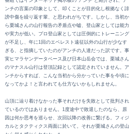
番組ではインターネット掲示板の”アンチ”と紹介され、ア
ンチの言葉の印象として、叩くことが目的化し根拠なく誹
謗中傷を繰り返す輩、と思われがちです。しかし、当初か
ら栗城さんの山行報告の矛盾点や嘘、登山家としては能力
や実力が低い。プロ登山家としては圧倒的にトレーニング
が不足し、年に1回のエベレスト遠征以外の山行が少なす
ぎる、と指摘していたのがアンチの人達だった訳です。事
実ヒマラヤンデータベース及び日本山岳会では、栗城さん
のマナスル山行は登頂記録として認定されていません。ア
ンチからすれば、こんな当初から分かっていた事を今頃に
なってかよ！と言われても仕方ないかもしれません。
山頂に辿り着けなかった事それだけを失敗として批判され
ているのではありません。1度途中で敗退したのなら、原
因は何か思考を巡らせ、次回以降の改善に繋げる。フィジ
カルとタクティクス両面に於いて。それが栗城さんの登山