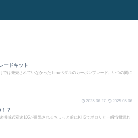
ブレードキット
けでは発売されていなかったTimeペダルのカーボンブレード。いつの間に
2023.06.27
2025.03.06
5！？
速機械式変速105が目撃されるちょっと前にKHSでポロリと一瞬情報漏れ