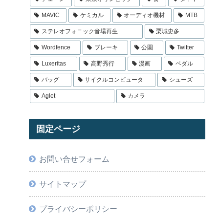
MAVIC
ケミカル
オーディオ機材
MTB
ステレオフォニック音場再生
栗城史多
Wordfence
ブレーキ
公園
Twitter
Luxeritas
高野秀行
漫画
ペダル
バッグ
サイクルコンピュータ
シューズ
Aglet
カメラ
固定ページ
お問い合せフォーム
サイトマップ
プライバシーポリシー