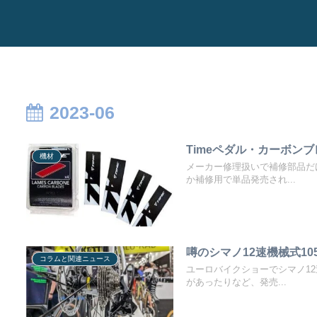
2023-06
Timeペダル・カーボン
機材
メーカー修理扱いで補修部品だ
か補修用で単品発売され...
噂のシマノ12速機械式10
コラムと関連ニュース
ユーロバイクショーでシマノ12
があったりなど、発売...