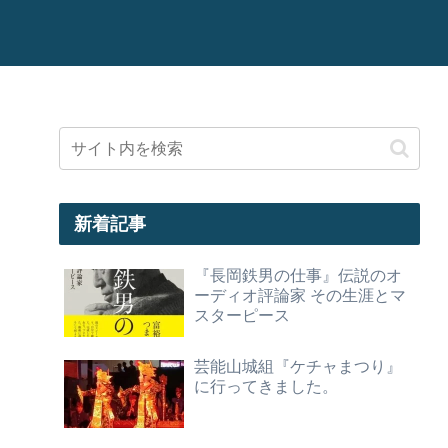
新着記事
『長岡鉄男の仕事』伝説のオ
ーディオ評論家 その生涯とマ
スターピース
芸能山城組『ケチャまつり』
に行ってきました。