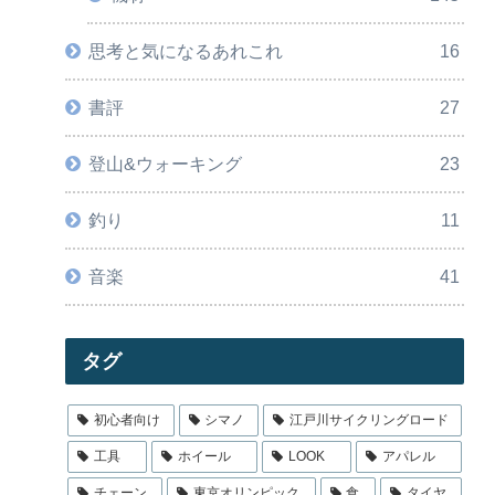
思考と気になるあれこれ
16
書評
27
登山&ウォーキング
23
釣り
11
音楽
41
タグ
初心者向け
シマノ
江戸川サイクリングロード
工具
ホイール
LOOK
アパレル
チェーン
東京オリンピック
食
タイヤ