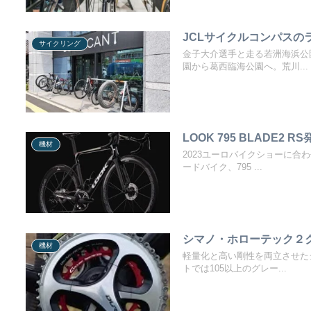
JCLサイクルコンパスの
サイクリング
金子大介選手と走る若洲海浜公
園から葛西臨海公園へ。荒川...
LOOK 795 BLADE2 R
機材
2023ユーロバイクショーに合
ードバイク、795 ...
シマノ・ホローテック２
機材
軽量化と高い剛性を両立させた
トでは105以上のグレー...