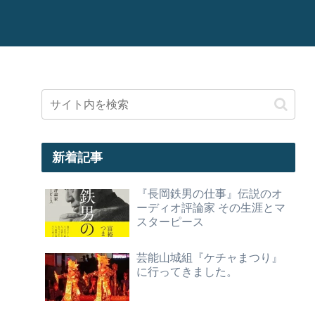
新着記事
『長岡鉄男の仕事』伝説のオ
ーディオ評論家 その生涯とマ
スターピース
芸能山城組『ケチャまつり』
に行ってきました。