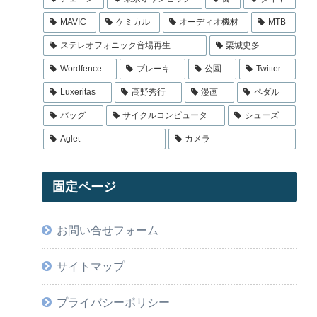
MAVIC
ケミカル
オーディオ機材
MTB
ステレオフォニック音場再生
栗城史多
Wordfence
ブレーキ
公園
Twitter
Luxeritas
高野秀行
漫画
ペダル
バッグ
サイクルコンピュータ
シューズ
Aglet
カメラ
固定ページ
お問い合せフォーム
サイトマップ
プライバシーポリシー