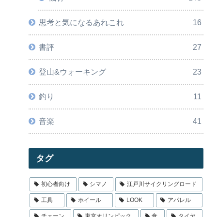
思考と気になるあれこれ
16
書評
27
登山&ウォーキング
23
釣り
11
音楽
41
タグ
初心者向け
シマノ
江戸川サイクリングロード
工具
ホイール
LOOK
アパレル
チェーン
東京オリンピック
食
タイヤ