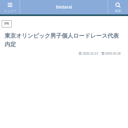
ロードバイク、スポーツ、音楽、読書、ブログ運用の事などを綴る趣味のブロ
bistarai
グ
メニュー
検索
PR
東京オリンピック男子個人ロードレース代表
内定
2020.10.13
2025.03.28