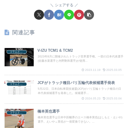
シェアする
関連記事
V-IZU TCM1 & TCM2
コラムと関連ニュース
2023年8月に開催されたトラック世界選手権。一部の日本代表選手
(佐藤水菜選手と内野艶和選手)が使用...
2023.11.19
2025.03.05
JCFがトラック種目パリ五輪代表候補選手発表
コラムと関連ニュース
5月22日、日本自転車競技連盟(JCF)がパリ五輪トラック種目の日
本代表候補選手を発表した。候補選手...
2024.05.23
2025.03.04
橋本英也選手
コラムと関連ニュース
橋本英也選手は日本中距離界のエース橋本英也(はしもと・えいや)
選手。えいや→英也が一発変換できない。...