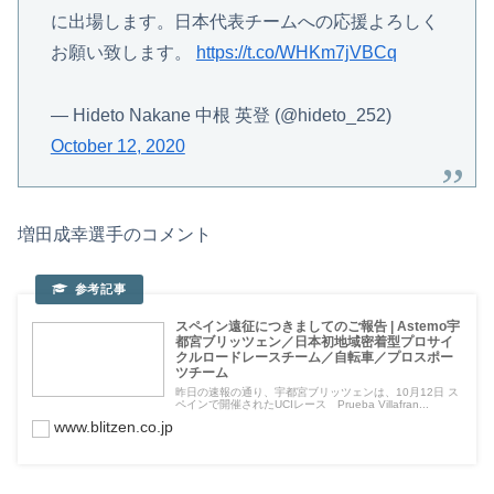
に出場します。日本代表チームへの応援よろしく
お願い致します。
https://t.co/WHKm7jVBCq
— Hideto Nakane 中根 英登 (@hideto_252)
October 12, 2020
増田成幸選手のコメント
スペイン遠征につきましてのご報告 | Astemo宇
都宮ブリッツェン／日本初地域密着型プロサイ
クルロードレースチーム／自転車／プロスポー
ツチーム
昨日の速報の通り、宇都宮ブリッツェンは、10月12日 ス
ペインで開催されたUCIレース Prueba Villafran...
www.blitzen.co.jp