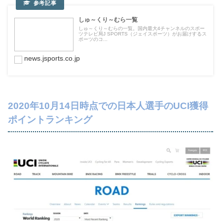
しゅ～くり～むら一覧
しゅ～くり～むらの一覧。国内最大4チャンネルのスポー
ツテレビ局J SPORTS（ジェイスポーツ）がお届けするス
ポーツのコ...
news.jsports.co.jp
2020年10月14日時点での日本人選手のUCI獲得
ポイントランキング