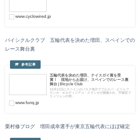
www.cyclowired.jp
バイシクルクラブ 五輪代表を決めた増田、スペインでの
レース舞台裏
五輪代表を決めた増田、ナイスガイ賞を受
賞！ 現地からお届け、スペインでのレース裏
舞台 | Bicycle Club
10月12日にスペインのバスク地方でプルエバ・ビリャフ
ランカ・オルディジアコ・クラシカが開催され、宇都宮ブ
リッツェンの増...
www.funq.jp
栗村修ブログ 増田成幸選手が東京五輪代表にほぼ確定