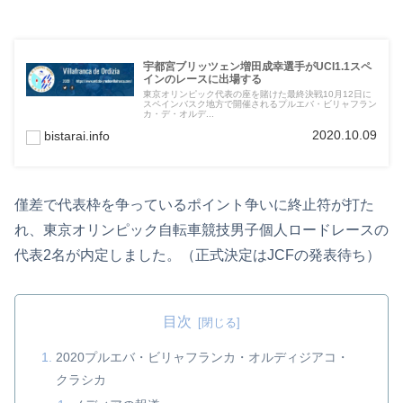
宇都宮ブリッツェン増田成幸選手がUCI1.1スペ
インのレースに出場する
東京オリンピック代表の座を賭けた最終決戦10月12日に
スペインバスク地方で開催されるプルエバ・ビリャフラン
カ・デ・オルデ...
2020.10.09
bistarai.info
僅差で代表枠を争っているポイント争いに終止符が打た
れ、東京オリンピック自転車競技男子個人ロードレースの
代表2名が内定しました。（正式決定はJCFの発表待ち）
目次
2020プルエバ・ビリャフランカ・オルディジアコ・
クラシカ