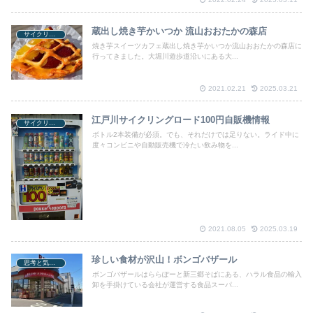
蔵出し焼き芋かいつか 流山おおたかの森店
サイクリング
焼き芋スイーツカフェ蔵出し焼き芋かいつか流山おおたかの森店に
行ってきました。大堀川遊歩道沿いにある大...
2021.02.21
2025.03.21
江戸川サイクリングロード100円自販機情報
サイクリング
ボトル2本装備が必須。でも、それだけでは足りない。ライド中に
度々コンビニや自動販売機で冷たい飲み物を...
2021.08.05
2025.03.19
珍しい食材が沢山！ボンゴバザール
思考と気になるあれこれ
ボンゴバザールはららぽーと新三郷そばにある、ハラル食品の輸入
卸を手掛けている会社が運営する食品スーパ...