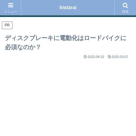
ロードバイク、スポーツ、音楽、読書、ブログ運用の事などを綴る趣味のブロ
bistarai
グ
メニュー
検索
PR
ディスクブレーキに電動化はロードバイクに
必須なのか？
2022.04.22
2025.03.07