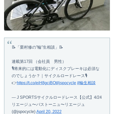
📝「栗村修の”輪”生相談」📝
連載第17回 （会社員 男性）
🎙将来的には電動化にディスクブレーキは必須な
のでしょうか？｜サイクルロードレース🎙
👉
https://t.co/eiH8gcjBOt
#jspocycle
#輪生相談
— J SPORTSサイクルロードレース【公式】4/24
リエージュ〜バストーニュ〜リエージュ
(@jspocycle)
April 20, 2022