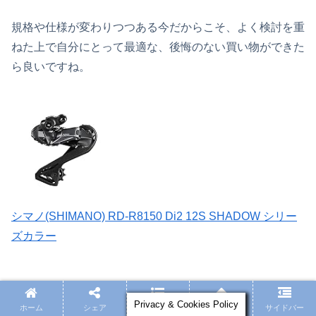
規格や仕様が変わりつつある今だからこそ、よく検討を重
ねた上で自分にとって最適な、後悔のない買い物ができた
ら良いですね。
シマノ(SHIMANO) RD-R8150 Di2 12S SHADOW シリー
ズカラー
コラムと関連ニュース
Privacy & Cookies Policy
ホーム
シェア
目次へ
トップ
サイドバー
シマノ
ホイール
初心者向け