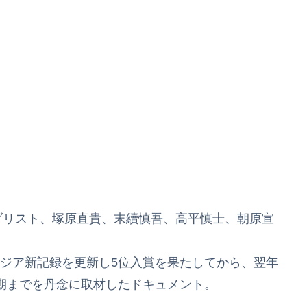
メダリスト、塚原直貴、末續慎吾、高平慎士、朝原宣
&アジア新記録を更新し5位入賞を果たしてから、翌年
期までを丹念に取材したドキュメント。