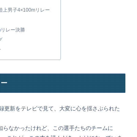
陸上男子4×100mリレー
0mリレー決勝
グ
・
レー
記録更新をテレビで見て、大変に心を揺さぶられた
。
知らなかったけれど、この選手たちのチームに