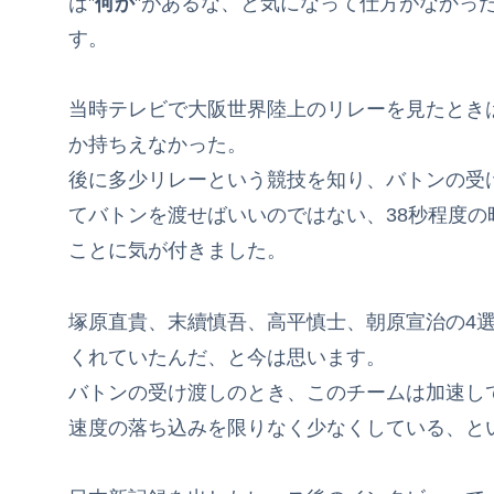
は”
何か
”があるな、と気になって仕方がなかっ
す。
当時テレビで大阪世界陸上のリレーを見たとき
か持ちえなかった。
後に多少リレーという競技を知り、バトンの受
てバトンを渡せばいいのではない、38秒程度
ことに気が付きました。
塚原直貴、末續慎吾、高平慎士、朝原宣治の4
くれていたんだ、と今は思います。
バトンの受け渡しのとき、このチームは加速し
速度の落ち込みを限りなく少なくしている、と