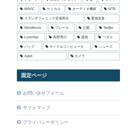
MAVIC
ケミカル
オーディオ機材
MTB
ステレオフォニック音場再生
栗城史多
Wordfence
ブレーキ
公園
Twitter
Luxeritas
高野秀行
漫画
ペダル
バッグ
サイクルコンピュータ
シューズ
Aglet
カメラ
固定ページ
お問い合せフォーム
サイトマップ
プライバシーポリシー