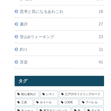
思考と気になるあれこれ
16
書評
27
登山&ウォーキング
23
釣り
11
音楽
41
タグ
初心者向け
シマノ
江戸川サイクリングロード
工具
ホイール
LOOK
アパレル
チェーン
東京オリンピック
食
タイヤ