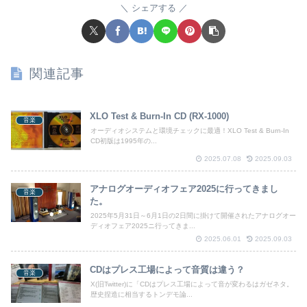
シェアする
関連記事
XLO Test & Burn-In CD (RX-1000)
音楽
オーディオシステムと環境チェックに最適！XLO Test & Burn-In
CD初版は1995年の...
2025.07.08
2025.09.03
アナログオーディオフェア2025に行ってきまし
音楽
た。
2025年5月31日～6月1日の2日間に掛けて開催されたアナログオー
ディオフェア2025ニ行ってきま...
2025.06.01
2025.09.03
CDはプレス工場によって音質は違う？
音楽
X(旧Twitter)に「CDはプレス工場によって音が変わるはガゼネタ。
歴史捏造に相当するトンデモ論...