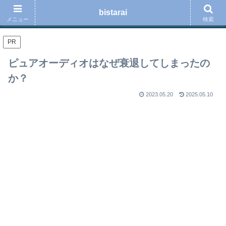
ロードバイク、スポーツ、音楽、読書、ブログ運用の事などを綴る趣味のブロ
bistarai
グ
メニュー
検索
PR
ピュアオーディオはなぜ衰退してしまったの
か？
2023.05.20
2025.05.10