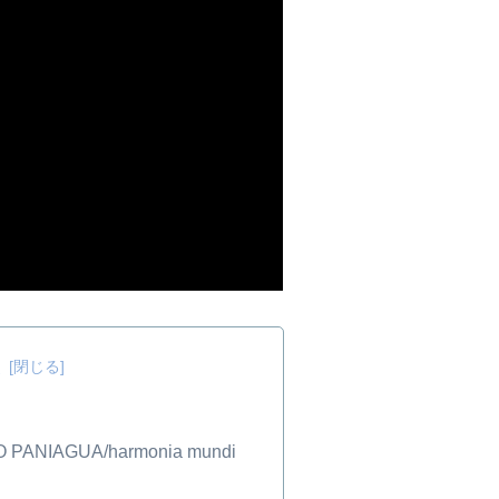
次
O PANIAGUA/harmonia mundi