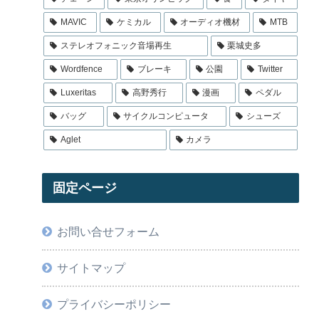
MAVIC
ケミカル
オーディオ機材
MTB
ステレオフォニック音場再生
栗城史多
Wordfence
ブレーキ
公園
Twitter
Luxeritas
高野秀行
漫画
ペダル
バッグ
サイクルコンピュータ
シューズ
Aglet
カメラ
固定ページ
お問い合せフォーム
サイトマップ
プライバシーポリシー