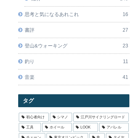
思考と気になるあれこれ
16
書評
27
登山&ウォーキング
23
釣り
11
音楽
41
タグ
初心者向け
シマノ
江戸川サイクリングロード
工具
ホイール
LOOK
アパレル
チェーン
東京オリンピック
食
タイヤ