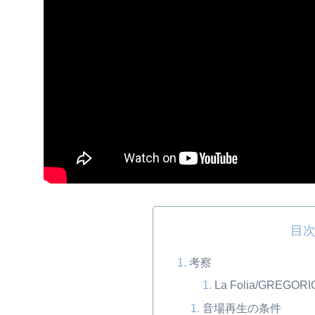
目
考察
La Folia/GREGORI
音場再生の条件