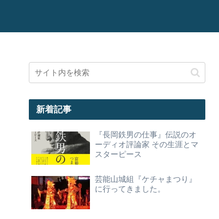
新着記事
『長岡鉄男の仕事』伝説のオ
ーディオ評論家 その生涯とマ
スターピース
芸能山城組『ケチャまつり』
に行ってきました。