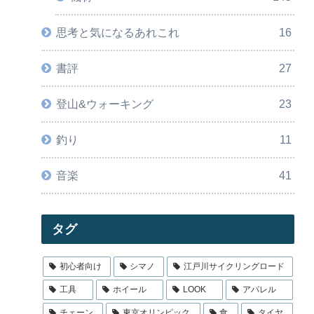
思考と気になるあれこれ
16
書評
27
登山&ウォーキング
23
釣り
11
音楽
41
タグ
初心者向け
シマノ
江戸川サイクリングロード
工具
ホイール
LOOK
アパレル
チェーン
東京オリンピック
食
タイヤ