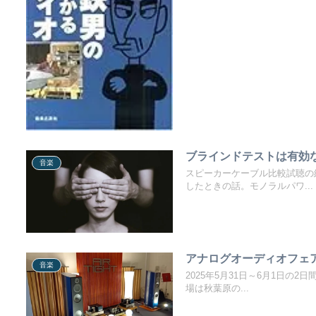
ブラインドテストは有効
音楽
スピーカーケーブル比較試聴の
したときの話。モノラルパワ...
アナログオーディオフェア
音楽
2025年5月31日～6月1日の
場は秋葉原の...