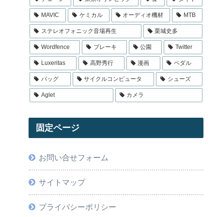
MAVIC
ケミカル
オーディオ機材
MTB
ステレオフォニック音場再生
栗城史多
Wordfence
ブレーキ
公園
Twitter
Luxeritas
高野秀行
漫画
ペダル
バッグ
サイクルコンピュータ
シューズ
Aglet
カメラ
固定ページ
お問い合せフォーム
サイトマップ
プライバシーポリシー