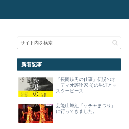
新着記事
『長岡鉄男の仕事』伝説のオ
ーディオ評論家 その生涯とマ
スターピース
芸能山城組『ケチャまつり』
に行ってきました。