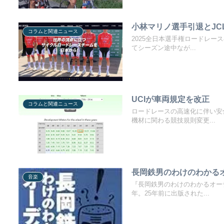
小林マリノ選手引退とJCL 
コラムと関連ニュース
2025全日本選手権ロードレー
てシーズン途中なが...
UCIが車両規定を改正
コラムと関連ニュース
ロードレースの高速化に伴い安
機材に関わる競技規則変更...
長岡鉄男のわけのわかる
音楽
『長岡鉄男のわけのわかるオー
年。25年前に出版された...