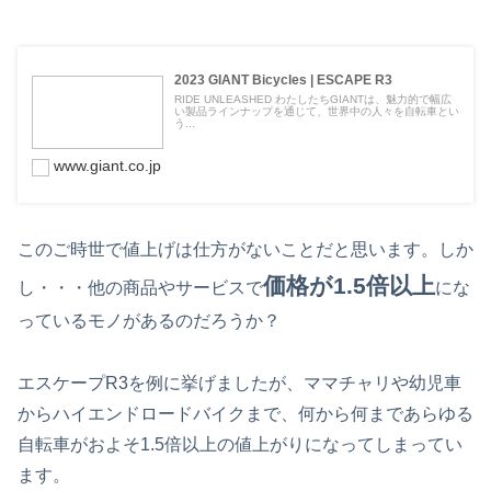
2023 GIANT Bicycles | ESCAPE R3
RIDE UNLEASHED わたしたちGIANTは、魅力的で幅広
い製品ラインナップを通じて、世界中の人々を自転車とい
う...
www.giant.co.jp
このご時世で値上げは仕方がないことだと思います。しか
価格が1.5倍以上
し・・・他の商品やサービスで
にな
っているモノがあるのだろうか？
エスケープR3を例に挙げましたが、ママチャリや幼児車
からハイエンドロードバイクまで、何から何まであらゆる
自転車がおよそ1.5倍以上の値上がりになってしまってい
ます。