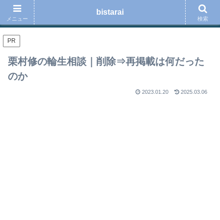
ロードバイク、スポーツ、音楽、読書、ブログ運用の事などを綴る趣味のブロ
bistarai
グ
メニュー
検索
PR
栗村修の輪生相談｜削除⇒再掲載は何だった
のか
2023.01.20
2025.03.06