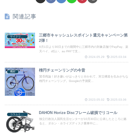
関連記事
三郷市キャッシュレスポイント還元キャンペーン第
サイクリング
2弾！
6月1日より30日までの期間中に三郷市内の対象店舗でPayPay、楽
天ペイ、d払い、au PAYで支...
2024.05.29
2025.03.04
楕円チェーンリングの今昔
機材
賛否両論！好き嫌いがはっきりと分かれて、対立構造を生みがちな
楕円チェーンリング。Googleの予測変...
2023.05.02
2025.03.06
DAHON Horize Discフレーム破損でリコール
コラムと関連ニュース
独立行政法人国民生活センターが10月30日に公表したところに拠
ると、ダホン・ホライズディスク乗車中に...