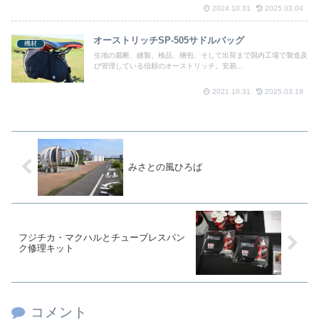
2024.10.31
2025.03.04
オーストリッチSP-505サドルバッグ
機材
生地の裁断、縫製、検品、梱包、そして出荷まで国内工場で製造及
び管理している信頼のオーストリッチ。安易...
2021.10.31
2025.03.19
みさとの風ひろば
フジチカ・マクハルとチューブレスパン
ク修理キット
コメント