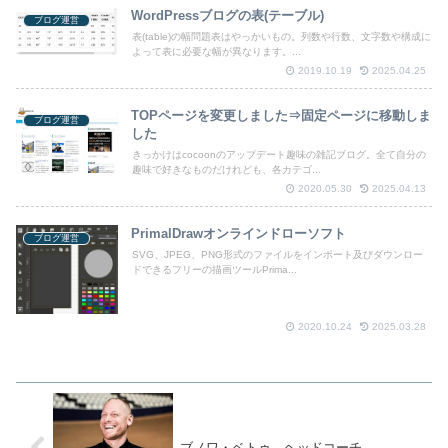
WordPressブログの表(テーブル)
ブログ運営
表(table)の幅問題表はやっかいもの。列数や行数、文字数や構成に
よって表に必要な幅が異なります。...
2019.10.19
2025.04.25
TOPページを変更しました⇒固定ページに移動しま
ブログ運営
した
きっかけはcocoonのアップデート趣味の雑記ブログ。全て自分の
趣味で好きなものだけれども、各カテゴ...
2020.05.30
2025.04.13
PrimalDrawオンラインドローソフト
ブログ運営
SVG、JPEG、PNG形式のファイルをインポート及びダウンロー
ドできるフリーの描画ツールPrima...
2020.10.24
2025.03.28
ブノワ・ベトゥ ヘッドコーチ