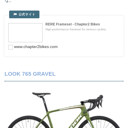
な。
RERE Frameset - Chapter2 Bikes
High-performance frameset for serious cyclists.
www.chapter2bikes.com
LOOK 765 GRAVEL