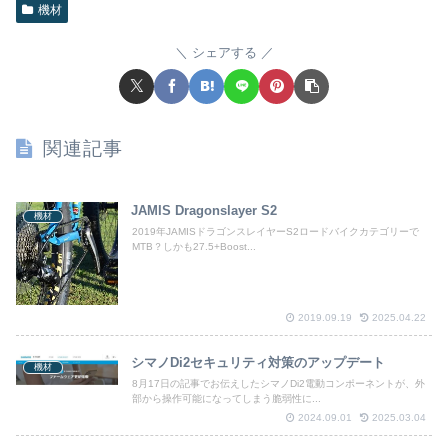
機材
シェアする
関連記事
JAMIS Dragonslayer S2
機材
2019年JAMISドラゴンスレイヤーS2ロードバイクカテゴリーで
MTB？しかも27.5+Boost...
2019.09.19
2025.04.22
シマノDi2セキュリティ対策のアップデート
機材
8月17日の記事でお伝えしたシマノDi2電動コンポーネントが、外
部から操作可能になってしまう脆弱性に...
2024.09.01
2025.03.04