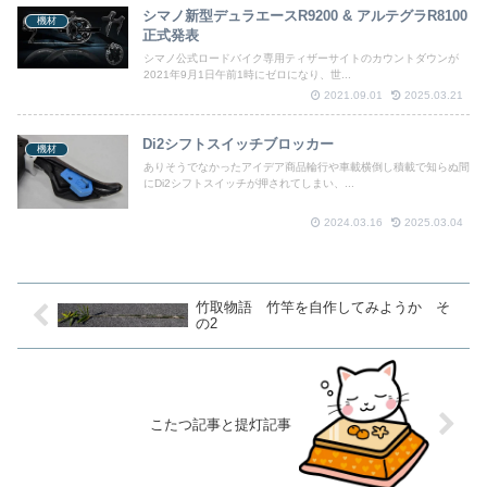
シマノ新型デュラエースR9200 & アルテグラR8100
機材
正式発表
シマノ公式ロードバイク専用ティザーサイトのカウントダウンが
2021年9月1日午前1時にゼロになり、世...
2021.09.01
2025.03.21
Di2シフトスイッチブロッカー
機材
ありそうでなかったアイデア商品輪行や車載横倒し積載で知らぬ間
にDi2シフトスイッチが押されてしまい、...
2024.03.16
2025.03.04
竹取物語 竹竿を自作してみようか そ
の2
こたつ記事と提灯記事