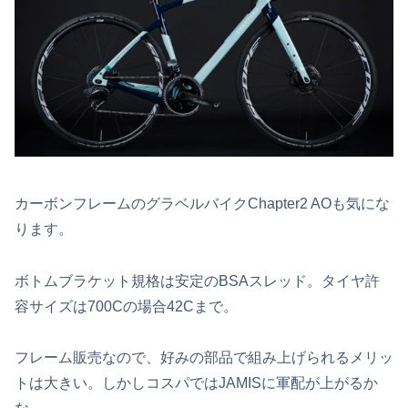
カーボンフレームのグラベルバイクChapter2 AOも気にな
ります。
ボトムブラケット規格は安定のBSAスレッド。タイヤ許
容サイズは700Cの場合42Cまで。
フレーム販売なので、好みの部品で組み上げられるメリッ
トは大きい。しかしコスパではJAMISに軍配が上がるか